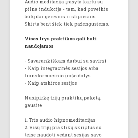
Audio meditacija įrašyta kartu su
pilna indukcija - tam, kad poveikis
būtų dar geresnis ir stipresnis.
Skirta bent šiek tiek pažengusiems.
Visos trys praktikos gali būti
naudojamos
- Savarankiškam darbui su savimi
- Kaip integracinės sesijos arba
transformacinio įrašo dalys
- Kaip atskiros sesijos
Nusipirkę trijų praktikų paketą,
gausite
1. Tris audio hipnomeditacijas
2. Visų trijų praktikų skriptus su
teise naudoti vedant sesijas savo