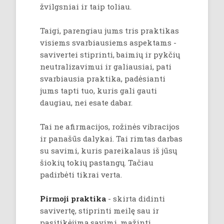
žvilgsniai ir taip toliau.
Taigi, parengiau jums tris praktikas
visiems svarbiausiems aspektams -
savivertei stiprinti, baimių ir pykčių
neutralizavimui ir galiausiai, pati
svarbiausia praktika, padėsianti
jums tapti tuo, kuris gali gauti
daugiau, nei esate dabar.
Tai ne afirmacijos, rožinės vibracijos
ir panašūs dalykai. Tai rimtas darbas
su savimi, kuris pareikalaus iš jūsų
šiokių tokių pastangų. Tačiau
padirbėti tikrai verta.
Pirmoji praktika
- skirta didinti
savivertę, stiprinti meilę sau ir
pasitikėjimą savimi, mažinti