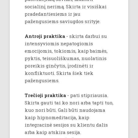
socialinį nerimą. Skirta ir visiškai
pradedantiesiems ir jau
pažengusiems saviugdos srityje.
Antroji praktika
- skirta darbui su
intensyviomis nepatogiomis
emocijomis, tokiomis, kaip baimės,
pyktis, teisuoliškumas, nuolatinis
poreikis ginčytis, įrodinėti ir
konfliktuoti. Skirta šiek tiek
pažengusiems.
Trečioji praktika
- pati stipriausia.
Skirta gauti tai ko nori arba tapti tuo,
kuo nori būti. Gali būti naudojama
kaip hipnomeditacija, kaip
integracinė sesijos su klientu dalis
arba kaip atskira sesija.