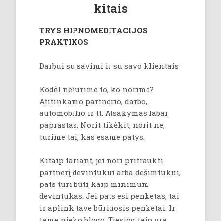
kitais
TRYS HIPNOMEDITACIJOS
PRAKTIKOS
Darbui su savimi ir su savo klientais
Kodėl neturime to, ko norime?
Atitinkamo partnerio, darbo,
automobilio ir tt. Atsakymas labai
paprastas. Norit tikėkit, norit ne,
turime tai, kas esame patys.
Kitaip tariant, jei nori pritraukti
partnerį devintukui arba dešimtukui,
pats turi būti kaip minimum
devintukas. Jei pats esi penketas, tai
ir aplink tave būriuosis penketai. Ir
tame nieko blogo. Tiesiog taip yra.