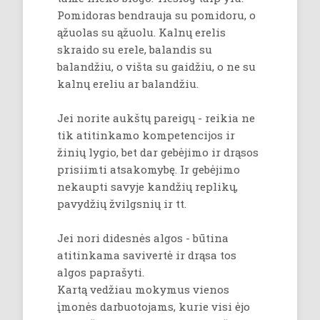
Pomidoras bendrauja su pomidoru, o
ąžuolas su ąžuolu. Kalnų erelis
skraido su erele, balandis su
balandžiu, o višta su gaidžiu, o ne su
kalnų ereliu ar balandžiu.
Jei norite aukštų pareigų - reikia ne
tik atitinkamo kompetencijos ir
žinių lygio, bet dar gebėjimo ir drąsos
prisiimti atsakomybę. Ir gebėjimo
nekaupti savyje kandžių replikų,
pavydžių žvilgsnių ir tt.
Jei nori didesnės algos - būtina
atitinkama savivertė ir drąsa tos
algos paprašyti.
Kartą vedžiau mokymus vienos
įmonės darbuotojams, kurie visi ėjo