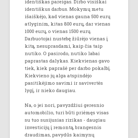
identiškas pareigas. Dirbo visiškai
identiškus darbus. Mokymų metu
išaiškėjo, kad vienas gauna 500 eurų
atlyginim, kitas 800 eurų, dar vienas
1000 eurų, o vienas 1500 eurų.
Darbuotojai nustebę žiūrėjo vienas į
kitą, nesuprasdami, kaip čia taip
nutiko. O pasirodo, nutiko labai
paprastas dalykas. Kiekvienas gavo
tiek, kiek paprašė per darbo pokalbį.
Kiekvieno jų alga atspindėjo
pasitikėjimo savimi ir savivertės
lygį, ir nieko daugiau.
Na, o jei nori, pavyzdžiui geresnio
automobilio, turi būti priėmęs visas
su tuo susijusias rizikas - daugiau
investicijų į remontą, brangesnis
draudimas, pavydūs kaimynų