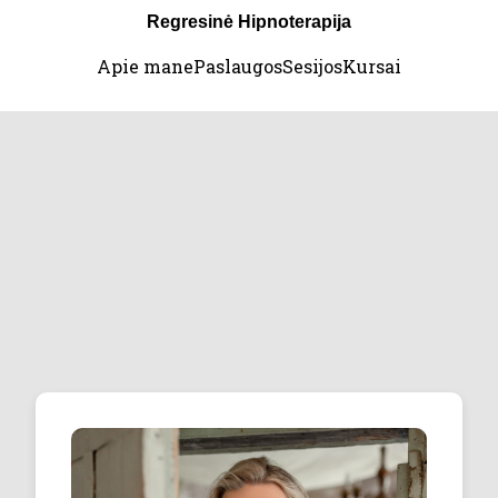
Regresinė Hipnoterapija
Apie mane
Paslaugos
Sesijos
Kursai